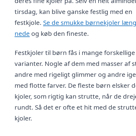
deres fine kjoler på. Selv en helt alminde
tirsdag, kan blive ganske festlig med en
festkjole.
Se de smukke børnekjoler læn
nede
og køb den fineste.
Festkjoler til børn fås i mange forskellige
varianter. Nogle af dem med masser af st
andre med rigeligt glimmer og andre ig
med flotte farver. De fleste børn elsker 
kjoler, som rigtig kan strutte, når de drej
rundt. Så det er ofte et hit med de strut
kjoler.