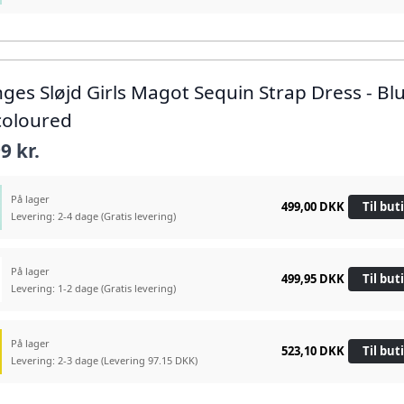
nges Sløjd Girls Magot Sequin Strap Dress - Bl
coloured
9 kr.
På lager
499,00 DKK
Til but
Levering: 2-4 dage
(Gratis levering)
På lager
499,95 DKK
Til but
Levering: 1-2 dage
(Gratis levering)
På lager
523,10 DKK
Til but
Levering: 2-3 dage
(Levering 97.15 DKK)