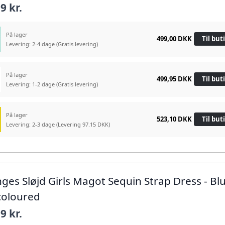
9 kr.
På lager
499,00 DKK
Til but
Levering: 2-4 dage
(Gratis levering)
På lager
499,95 DKK
Til but
Levering: 1-2 dage
(Gratis levering)
På lager
523,10 DKK
Til but
Levering: 2-3 dage
(Levering 97.15 DKK)
nges Sløjd Girls Magot Sequin Strap Dress - Bl
coloured
9 kr.