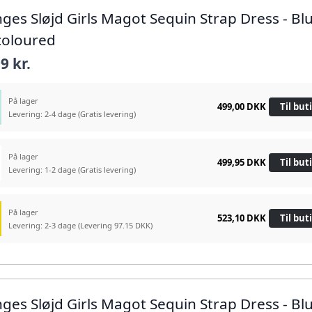
nges Sløjd Girls Magot Sequin Strap Dress - Bl
coloured
9 kr.
På lager
499,00 DKK
Til but
Levering: 2-4 dage
(Gratis levering)
På lager
499,95 DKK
Til but
Levering: 1-2 dage
(Gratis levering)
På lager
523,10 DKK
Til but
Levering: 2-3 dage
(Levering 97.15 DKK)
nges Sløjd Girls Magot Sequin Strap Dress - Bl