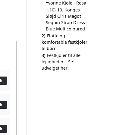
Yvonne Kjole - Rosa
1.10)
10. Konges
Sløjd Girls Magot
Sequin Strap Dress -
Blue Multicoloured
2)
Flotte og
komfortable festkjoler
til børn
3)
Festkjoler til alle
lejligheder – Se
udvalget her!
ik
ik
ik