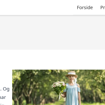
Forside
P
t. Og
har