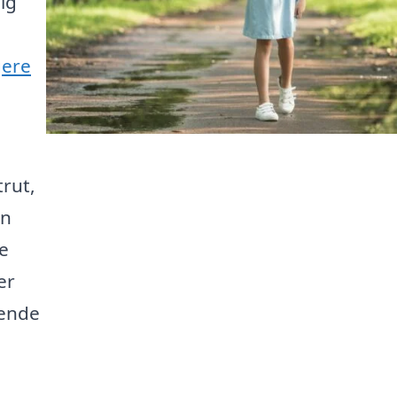
lig
gere
rut,
en
de
er
tende