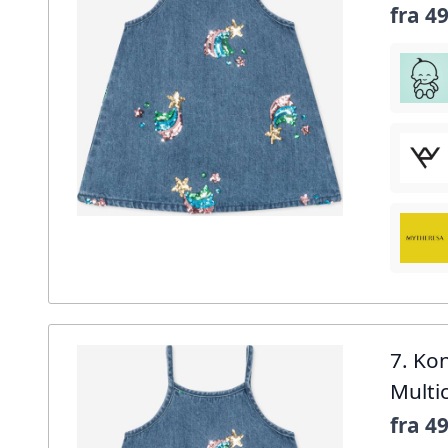
fra
49
7. Ko
Multi
fra
49