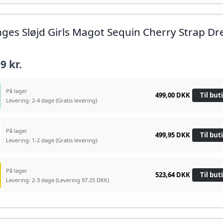
nges Sløjd Girls Magot Sequin Cherry Strap Dr
9 kr.
På lager
499,00 DKK
Til but
Levering: 2-4 dage
(Gratis levering)
På lager
499,95 DKK
Til but
Levering: 1-2 dage
(Gratis levering)
På lager
523,64 DKK
Til but
Levering: 2-3 dage
(Levering 97.25 DKK)