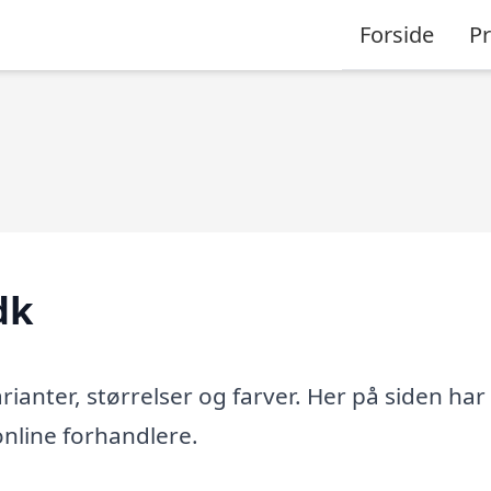
Forside
P
dk
varianter, størrelser og farver. Her på siden har 
 online forhandlere.