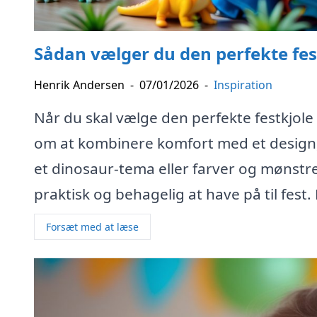
Sådan vælger du den perfekte fest
Henrik Andersen
-
07/01/2026
-
Inspiration
Når du skal vælge den perfekte festkjole 
om at kombinere komfort med et design, d
et dinosaur-tema eller farver og mønstr
praktisk og behagelig at have på til fest. 
Forsæt med at læse