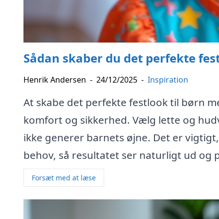
Sådan skaber du det perfekte fes
Henrik Andersen
-
24/12/2025
-
Inspiration
At skabe det perfekte festlook til børn 
komfort og sikkerhed. Vælg lette og hud
ikke generer barnets øjne. Det er vigtigt
behov, så resultatet ser naturligt ud og p
Forsæt med at læse