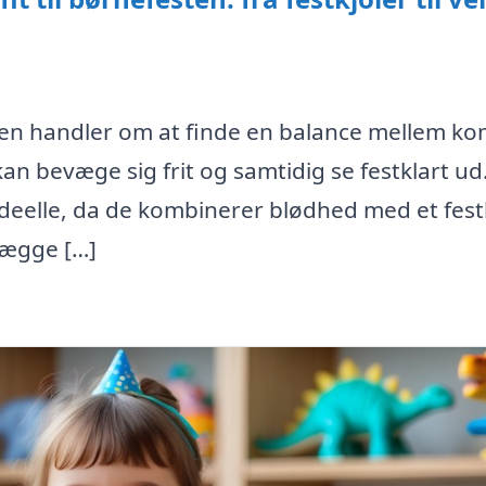
sten handler om at finde en balance mellem ko
 kan bevæge sig frit og samtidig se festklart ud
deelle, da de kombinerer blødhed med et festl
 lægge […]