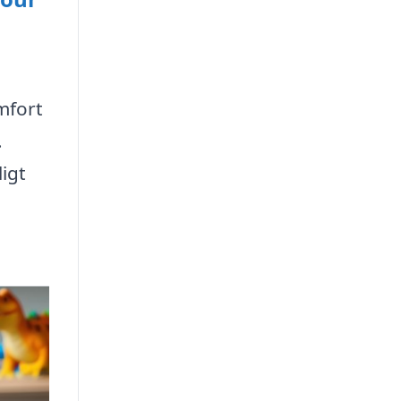
mfort
.
igt