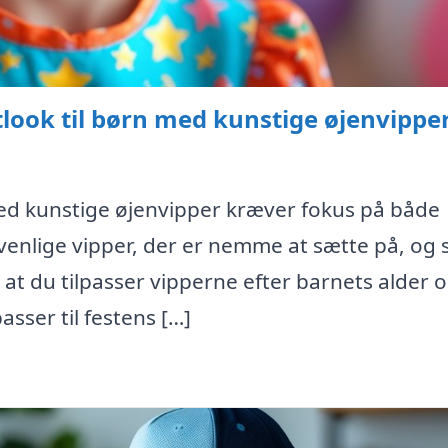
tlook til børn med kunstige øjenvippe
med kunstige øjenvipper kræver fokus på både
venlige vipper, der er nemme at sætte på, og
, at du tilpasser vipperne efter barnets alder 
asser til festens […]