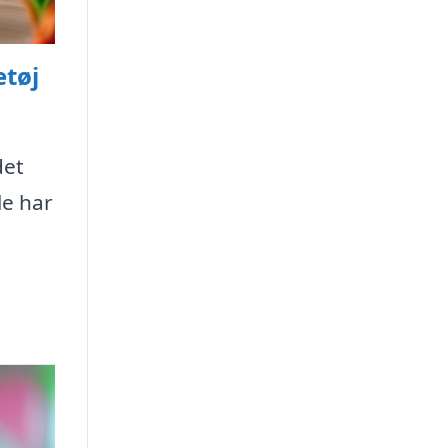
etøj
det
le har