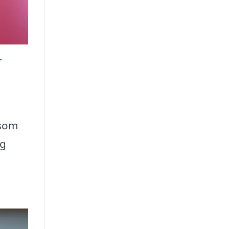
r
 som
og